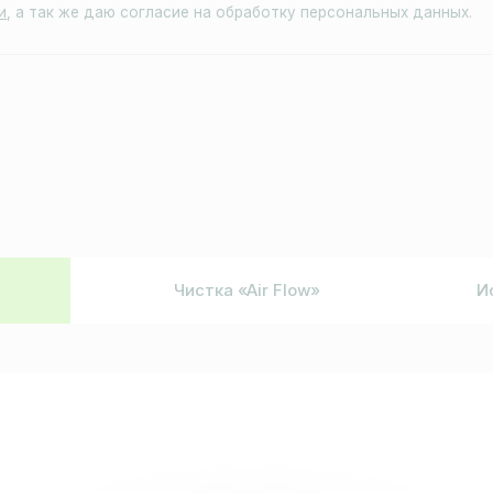
Чистка «Air Flow»
И
Ос
Эфф
кам
тру
Уст
рта
Про