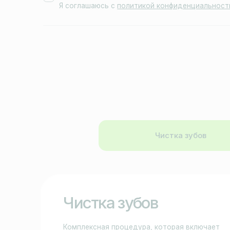
Чистка зубов
Чистка зубов
Комплексная процедура, которая включает
удаление зубного налета, камня и пигментации.
В процессе чистки также проводится
полировка эмали и нанесение защитного фтор-
лака, что помогает укрепить зубы и защитить
их от кариеса. Регулярное проведение
профессиональной гигиены — залог здоровой
улыбки и свежего дыхания.