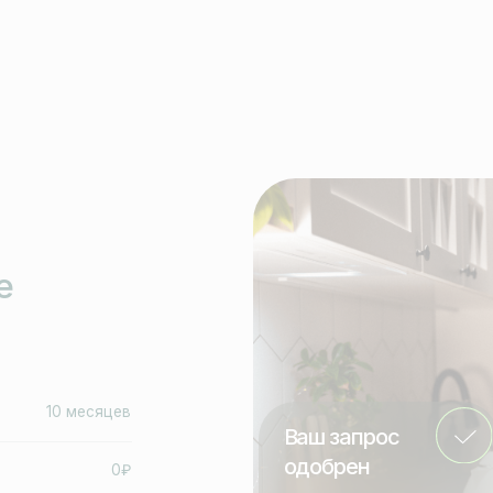
Ваш запрос
одобрен
0₽
0+ банков
Ваше имя
ьтации 0 ₽.
Ваш номер