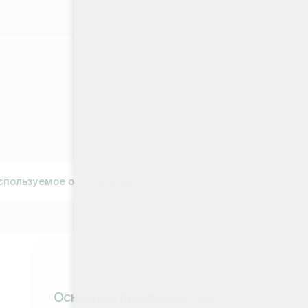
спользуемое оборудование
новные преимущества:
ективное удаление зубного
ня и налета даже в
днодоступных местах;
ранение неприятного запаха изо
 и желтизны зубов;
филактика кариеса и