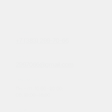
Соц. сети
Реквизиты
ООО «Стом-НСК»
ИНН 5405040113, КПП 540501001,
ОГРН 1195476030122
Все цены на сайте указаны в российских
рублях. Возможна оплата наличными,
банковской картой, QR кодом, через СБП,
безналичным переводом на р/счёт.
Версия для слабовидящих