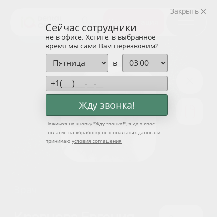
Закрыть
Консультация
Сейчас сотрудники
не в офисе. Хотите, в выбранное
время мы сами Вам перезвоним?
в
Жду звонка!
Нажимая на кнопку "
Жду звонка!
", я даю свое
согласие на обработку персональных данных и
Врач
принимаю
условия соглашения
Кравцова Евгения
9 лет
Дмитриевна
Стаж
работы
Гигиенист стоматологический