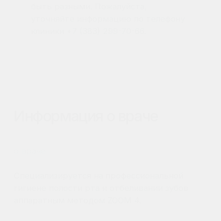
гигиене полости рта и отбеливании зубов
аппаратным методом ZOOM 4.
+7 (383) 299-70-66
Телефон
+7 (383) 299-70-66
Почта
2997066@gmail.com
Режим работы
Пн. – пт. 10:00 –20:00;
Сб. 10:00 –18:00
Адрес
г. Новосибирск, ул. Сакко и
Ванцетти, 77, (офис 703, этаж 7),
бизнес-центр «Парк Резиденс»