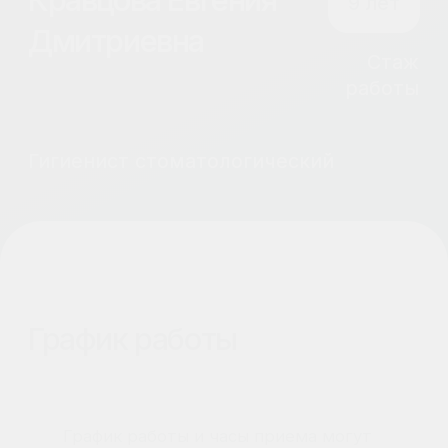
График работы
График работы и часы приема могут
быть разными. Пожалуйста,
уточняйте информацию по телефону
клиники +7 (383) 299-70-66.
Информация о враче
о враче
Специализируется на профессиональной