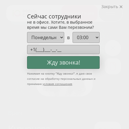
Закрыть
Консультация
Сейчас сотрудники
не в офисе. Хотите, в выбранное
время мы сами Вам перезвоним?
в
Жду звонка!
Нажимая на кнопку "
Жду звонка!
", я даю свое
согласие на обработку персональных данных и
Врач
принимаю
условия соглашения
Кузнецова
2 года
Алиса Олеговна
Стаж
работы
Гигиенист стоматологический