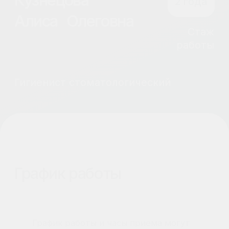
График работы
График работы и часы приема могут
быть разными. Пожалуйста,
уточняйте информацию по телефону
клиники +7 (383) 299-70-66.
Информация о враче
о враче
Ведет прием с применением операционного