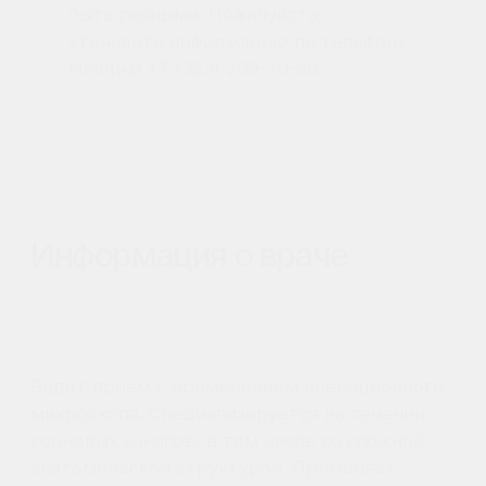
микроскопа. Специализируется на лечении
корневых каналов, в том числе со сложной
анатомической структурой. Применяет
новейшие методики в эндодонтическом
лечении и лечении кариеса зубов.
+7 (383) 299-70-66
Телефон
+7 (383) 299-70-66
Почта
2997066@gmail.com
Режим работы
Пн. – пт. 10:00 –20:00;
Сб. 10:00 –18:00
Адрес