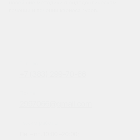
г. Новосибирск, ул. Сакко и
Ванцетти, 77, (офис 703, этаж 7),
бизнес-центр «Парк Резиденс»
Соц. сети
Реквизиты
ООО «Стом-НСК»
ИНН 5405040113, КПП 540501001,
ОГРН 1195476030122
Все цены на сайте указаны в российских
рублях. Возможна оплата наличными,
банковской картой, QR кодом, через СБП,
безналичным переводом на р/счёт.